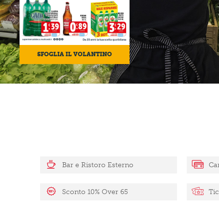
SFOGLIA IL VOLANTINO
Bar e Ristoro Esterno
Car
Sconto 10% Over 65
Ti